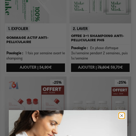
1. EXFOLIER
2. LAVER
OFFRE 3+1 SHAMPOING ANTI-
GOMMAGE ACTIF ANTI-
PELLICULAIRE PH5
PELLICULAIRE
Posologie :
En phase d'attaque
Posologie :
1 fois par semaine avant le
3x/semaine pendant 2 semaines, puis
shampoing
1x/semaine
AJOUTER |
34,90€
AJOUTER |
79,60€
59,70€
-25%
-25%