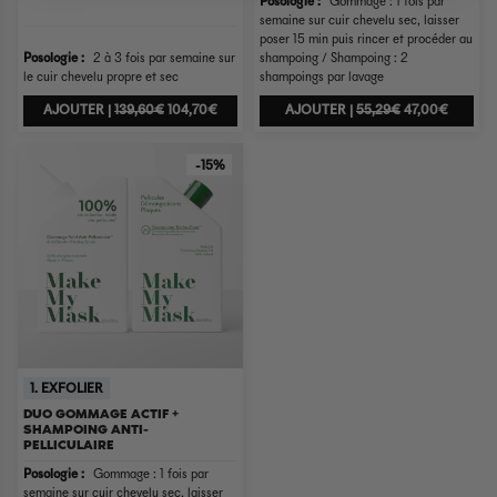
Posologie :
Gommage : 1 fois par
semaine sur cuir chevelu sec, laisser
poser 15 min puis rincer et procéder au
Posologie :
2 à 3 fois par semaine sur
shampoing / Shampoing : 2
le cuir chevelu propre et sec
shampoings par lavage
AJOUTER |
139,60€
104,70€
AJOUTER |
55,29€
47,00€
-15%
1. EXFOLIER
DUO GOMMAGE ACTIF +
SHAMPOING ANTI-
PELLICULAIRE
Posologie :
Gommage : 1 fois par
semaine sur cuir chevelu sec, laisser