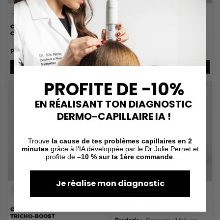
2. LAVER
3. TRAITER
OFFRE 3+1 DHT BLOCKER ANTI-
OFFRE 3+1 SHAMPOING ANTI-
CHUTE HORMONALE 3 MOIS
CHUTE TRICHO-FORCE PH5
Posologie :
2 gélules/jour pendant 3
Posologie :
2 shampoings par lavage
mois
AJOUTER |
79,60€
59,70€
AJOUTER |
356,00€
267,00€
PROFITE DE -10%
-25%
-15%
EN RÉALISANT TON DIAGNOSTIC
DERMO-CAPILLAIRE IA !
Trouve
la cause de tes problèmes capillaires en 2
minutes
grâce à l'IA développée par le Dr Julie Pernet et
profite de
–10 % sur ta 1ère commande
.
Je réalise mon diagnostic
3. TRAITER
1. EXFOLIER
DUO GOMMAGE ACTIF +
SHAMPOING ANTI-CHUTE
OFFRE 3+1 SÉRUM ANTI-CHUTE
TRICHO-BOOST