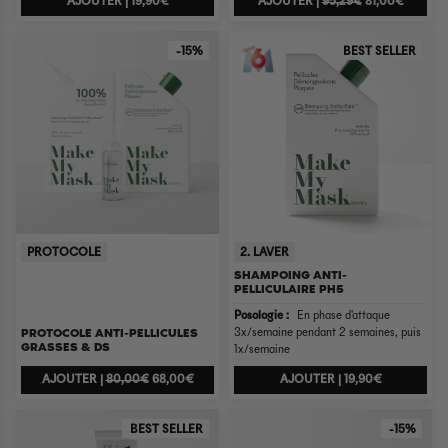
AJOUTER |
19,90€
AJOUTER |
95,29€
81,00€
-15%
BEST SELLER
PROTOCOLE
2. LAVER
SHAMPOING ANTI-
PELLICULAIRE PH5
Posologie :
En phase d'attaque
PROTOCOLE ANTI-PELLICULES
3x/semaine pendant 2 semaines, puis
GRASSES & DS
1x/semaine
AJOUTER |
80,00€
68,00€
AJOUTER |
19,90€
BEST SELLER
-15%